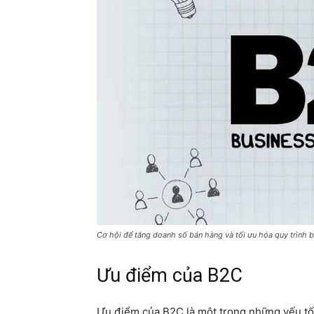
Cơ hội để tăng doanh số bán hàng và tối ưu hóa quy trình 
Ưu điểm của B2C
Ưu điểm của B2C là một trong những yếu tố