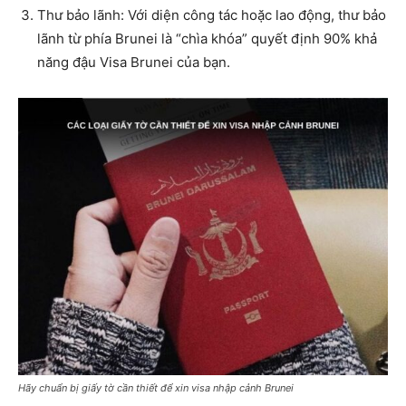
Thư bảo lãnh: Với diện công tác hoặc lao động, thư bảo
lãnh từ phía Brunei là “chìa khóa” quyết định 90% khả
năng đậu Visa Brunei của bạn.
Hãy chuẩn bị giấy tờ cần thiết để xin visa nhập cảnh Brunei