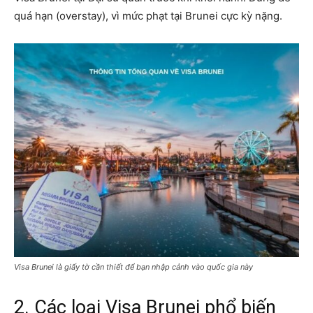
quá hạn (overstay), vì mức phạt tại Brunei cực kỳ nặng.
Visa Brunei là giấy tờ cần thiết để bạn nhập cảnh vào quốc gia này
2. Các loại Visa Brunei phổ biến